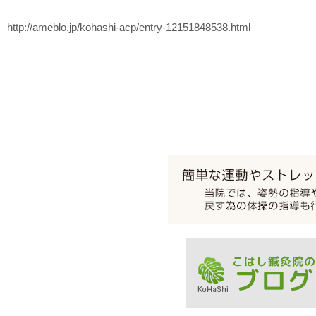
http://ameblo.jp/kohashi-acp/entry-12151848538.html