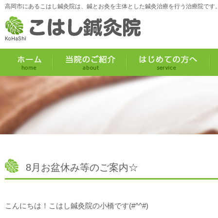
高岡市にあるこはし鍼灸院は、鍼とお灸を主体とした鍼灸治療を行う治療院です
8月お盆休み等のご案内☆
こんにちは！こはし鍼灸院の小橋です(#^^#)